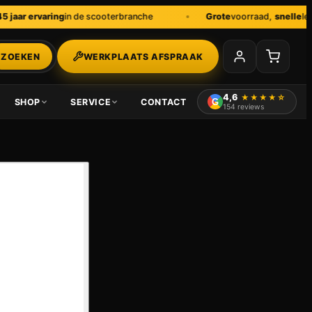
ervaring
in de scooterbranche
Grote
voorraad,
snelle
levering
ZOEKEN
WERKPLAATS AFSPRAAK
4,6
★★★★☆
SHOP
SERVICE
CONTACT
G
154
reviews