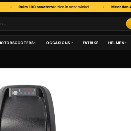
Ruim 100 scooters
te zien in onze winkel
Meer dan 45 jaar 
MOTORSCOOTERS
OCCASIONS
FATBIKE
HELMEN