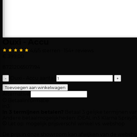
Ouxi - Accu
4,6/5 sterren · 154+ reviews
€
399,00
8721206507194
Ouxi - Accu aantal
Toevoegen aan winkelwagen
Alternative:
Betaalinformatie
in3
In 3 termijnen betalen?
Betaal 3 gelijke termijnen va
Andere betaalmogelijkheden:
iDEAL
in3
Klarna
SprayP
Let op: mogelijk prijsverschil winkel vs. webshop
De prijs in onze showroom kan afwijken van de webshopp